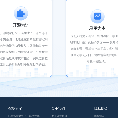
开源为道
易用为本
于开源鸿蒙打造，既承袭了开源生态开
优化人机交互逻辑，针对教师、学
共享的基因，也能让教育单位按需定制
理者设计差异化操作界面—— 教师
合教学场景的功能模块，又依托其安全
智能备课、课堂管控等工具，学生
靠的底层架构，为智慧课堂、个性化学
轻量化学习入口，管理端实现跨校
等教育场景筑牢技术根基，实现教育数
看板一键生成。
化工具从通用适配到专属深耕的跨越。
解决方案
关于我们
隐私协议
区域智慧教育平台解决方案
关于华智创科
隐私协议