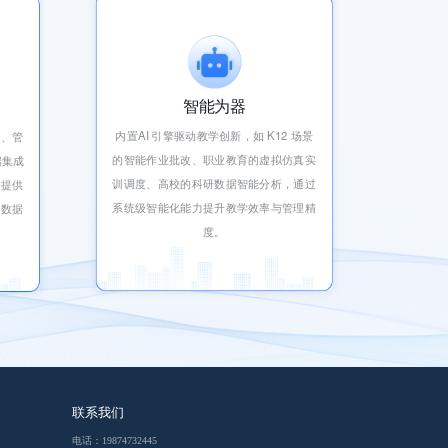
智能为器
内置AI 引擎驱动教学创新，如 K12 场景
生、管
的智能作业批改、职业教育的虚拟仿真实
端集成
训调度、高校的科研数据智能分析，通过
端提供
系统级智能化能力提升教学效率与管理精
区数据
度。
联系我们
电话：19874732445