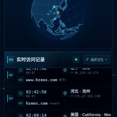
北京
15
访问量
河南 · 安阳
02:50:40
08-07
223.88.210.99
IP
01
www.hzeos.com
首页 /
实时访问记录
辽宁 · 沈阳
02:47:48
08-07
36.129.19.173
IP
02
www.hzeos.com
首页 /
河北 · 沧州
02:42:56
08-07
175.27.195.100
IP
03
hzeos.com
/search
美国 · California · Monro
02:09:14
08-07
216.73.216.164
IP