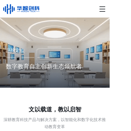
T
o
g
g
l
e
n
品牌定位
a
v
i
数字教育自主创新生态领航者
g
a
t
i
o
n
文以载道，教以启智
深耕教育科技产品与解决方案，以智能化和数字化技术推
动教育变革