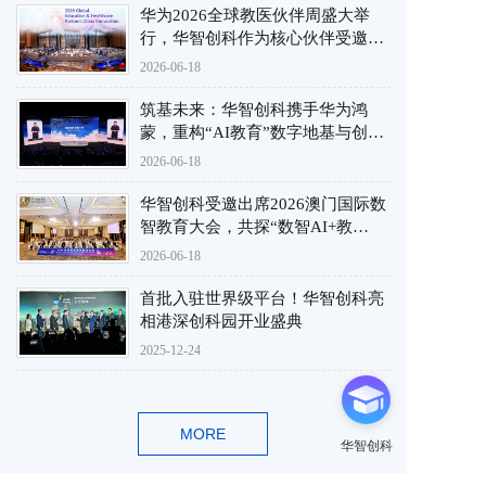
华为2026全球教医伙伴周盛大举
行，华智创科作为核心伙伴受邀出
席。
2026-06-18
筑基未来：华智创科携手华为鸿
蒙，重构“AI教育”数字地基与创新
生态
2026-06-18
华智创科受邀出席2026澳门国际数
智教育大会，共探“数智AI+教
育”深度实践新路径
2026-06-18
首批入驻世界级平台！华智创科亮
相港深创科园开业盛典
2025-12-24
MORE